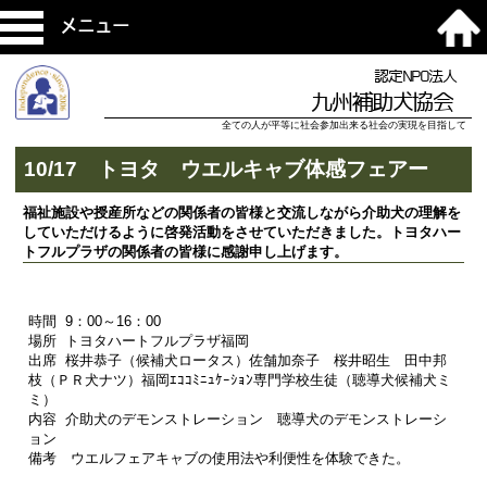
メニュー
認定NPO法人
九州補助犬協会
全ての人が平等に社会参加出来る社会の実現を目指して
10/17 トヨタ ウエルキャブ体感フェアー
福祉施設や授産所などの関係者の皆様と交流しながら介助犬の理解を
していただけるように啓発活動をさせていただきました。トヨタハー
トフルプラザの関係者の皆様に感謝申し上げます。
時間 9：00～16：00
場所 トヨタハートフルプラザ福岡
出席 桜井恭子（候補犬ロータス）佐舗加奈子 桜井昭生 田中邦
枝（ＰＲ犬ナツ）福岡ｴｺｺﾐﾆｭｹｰｼｮﾝ専門学校生徒（聴導犬候補犬ミ
ミ）
内容 介助犬のデモンストレーション 聴導犬のデモンストレーシ
ョン
備考 ウエルフェアキャブの使用法や利便性を体験できた。