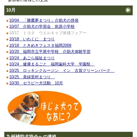
10月
10/04 「勝鷹夢まつり」介助犬の啓発
10/07 介助犬の学習会 前原小学校
10/17 トヨタ ウエルキャブ体感フェアー
10/18 いわくに まつり
10/18 ときめきフェスタ福岡2009
10/20 福岡市立平尾中学校 介助犬体験学習
10/24 あごら福祉まつり
10/24 健康まるごと 福岡歯科大学 学園祭
10/25 ロッキンクルージン イン 古賀グリーンパーク
10/25 美緑里村まつり
10/30 セラピー犬活動 10月
九州補助犬協会への連絡