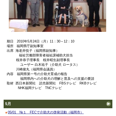
期日 2010年5月24日（月）11：30～12：10
場所 福岡県庁副知事室
出席 海老井悦子（福岡県副知事）
福祉労働部障害者福祉課補助犬担当
桜井恭子理事長 桜井昭生副理事長
ユーザー 白木祐子（介助犬 ロータス）
川崎俊丸（福岡県会議員）
内容 福岡県第一号の介助犬育成の報告
福岡県内への介助犬の理解と普及への支援の要請
取材 西日本新聞社 読売新聞社 FBSテレビ RKBテレビ
NHK福岡テレビ TNCテレビ
5月
05/01 №１ FECで介助犬の啓発活動（福岡市）