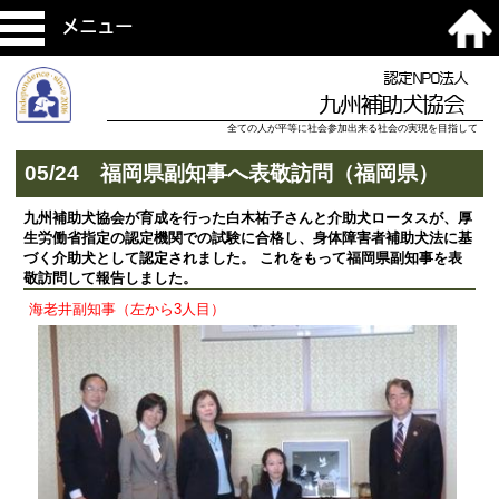
メニュー
認定NPO法人
九州補助犬協会
全ての人が平等に社会参加出来る社会の実現を目指して
05/24 福岡県副知事へ表敬訪問（福岡県）
九州補助犬協会が育成を行った白木祐子さんと介助犬ロータスが、厚
生労働省指定の認定機関での試験に合格し、身体障害者補助犬法に基
づく介助犬として認定されました。 これをもって福岡県副知事を表
敬訪問して報告しました。
海老井副知事（左から3人目）