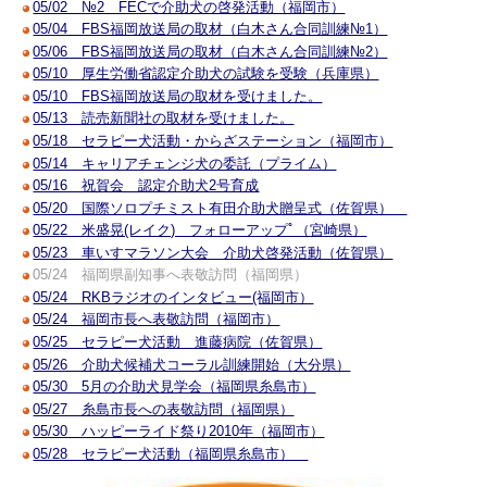
05/02 №2 FECで介助犬の啓発活動（福岡市）
05/04 FBS福岡放送局の取材（白木さん合同訓練№1）
05/06 FBS福岡放送局の取材（白木さん合同訓練№2）
05/10 厚生労働省認定介助犬の試験を受験（兵庫県）
05/10 FBS福岡放送局の取材を受けました。
05/13 読売新聞社の取材を受けました。
05/18 セラピー犬活動・からざステーション（福岡市）
05/14 キャリアチェンジ犬の委託（プライム）
05/16 祝賀会 認定介助犬2号育成
05/20 国際ソロプチミスト有田介助犬贈呈式（佐賀県）
05/22 米盛晃(レイク) フォローアップﾟ（宮崎県）
05/23 車いすマラソン大会 介助犬啓発活動（佐賀県）
05/24 福岡県副知事へ表敬訪問（福岡県）
05/24 RKBラジオのインタビュー(福岡市）
05/24 福岡市長へ表敬訪問（福岡市）
05/25 セラピー犬活動 進藤病院（佐賀県）
05/26 介助犬候補犬コーラル訓練開始（大分県）
05/30 5月の介助犬見学会（福岡県糸島市）
05/27 糸島市長への表敬訪問（福岡県）
05/30 ハッピーライド祭り2010年（福岡市）
05/28 セラピー犬活動（福岡県糸島市）