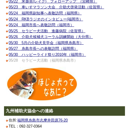
05/22 米盛晃(レイク) フォローアップﾟ（宮崎県）
05/23 車いすマラソン大会 介助犬啓発活動（佐賀県）
05/24 福岡県副知事へ表敬訪問（福岡県）
05/24 RKBラジオのインタビュー(福岡市）
05/24 福岡市長へ表敬訪問（福岡市）
05/25 セラピー犬活動 進藤病院（佐賀県）
05/26 介助犬候補犬コーラル訓練開始（大分県）
05/30 5月の介助犬見学会（福岡県糸島市）
05/27 糸島市長への表敬訪問（福岡県）
05/30 ハッピーライド祭り2010年（福岡市）
05/28 セラピー犬活動（福岡県糸島市）
九州補助犬協会への連絡
住所:
福岡県糸島市志摩井田原76-20
TEL：092-327-0364