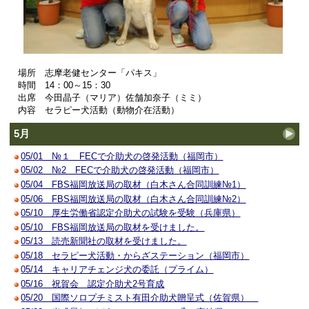
場所 志摩老健センター「パキス」
時間 14：00～15：30
出席 今田晶子（マリア）佐舗加奈子（ミミ）
内容 セラピー犬活動（動物介在活動）
5月
05/01 №１ FECで介助犬の啓発活動（福岡市）
05/02 №2 FECで介助犬の啓発活動（福岡市）
05/04 FBS福岡放送局の取材（白木さん合同訓練№1）
05/06 FBS福岡放送局の取材（白木さん合同訓練№2）
05/10 厚生労働省認定介助犬の試験を受験（兵庫県）
05/10 FBS福岡放送局の取材を受けました。
05/13 読売新聞社の取材を受けました。
05/18 セラピー犬活動・からざステーション（福岡市）
05/14 キャリアチェンジ犬の委託（プライム）
05/16 祝賀会 認定介助犬2号育成
05/20 国際ソロプチミスト有田介助犬贈呈式（佐賀県）