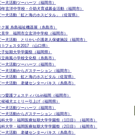
セラピー犬活動ツーハーツ（福岡市）
 平成29年玄洋中学校・介助犬育成募金活動（福岡市）
 セラピー犬活動「虹と海のホスピタル」（佐賀県）
フクテク展 糸島福祉機器展（糸島市）
 介助犬見学 福岡市立玄洋中学校（福岡市）
 セラピー犬活動 とりかい介護老人保健施設（福岡市）
国市 I-フェスタ2017 （山口県）
精華女子短期大学学園祭（福岡県）
糸島市立南風小学校文化祭（糸島市）
セラピー犬活動ツーハーツ（福岡市）
 セラピー犬活動からざステーション（福岡市）
 セラピー犬活動 虹と海のホスピタル（佐賀県）
 セラピー犬活動 老健センターパキス（糸島市）
どうぶつ愛護フェスティバルin福岡（福岡市）
 介助犬候補犬エミリー引上げ（福岡県）
セラピー犬活動ツーハーツ（福岡市）
 セラピー犬活動からざステーション（福岡市）
 福岡歯科大学・福岡医療短期大学学園祭（1日目）（福岡市）
 福岡歯科大学・福岡医療短期大学学園祭（2日目）（福岡市）
 セラピー犬活動 老健センターパキス（糸島市）