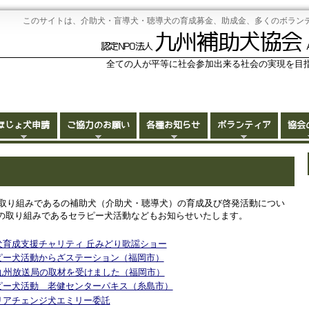
このサイトは、介助犬・盲導犬・聴導犬の育成募金、助成金、多くのボラン
九州補助犬協会
認定NPO法人
全ての人が平等に社会参加出来る社会の実現を目
ほじょ犬申請
ご協力のお願い
各種お知らせ
ボランティア
協会
の取り組みであるの補助犬（介助犬・聴導犬）の育成及び啓発活動につい
の取り組みであるセラピー犬活動などもお知らせいたします。
 介助犬育成支援チャリティ 丘みどり歌謡ショー
 セラピー犬活動からざステーション（福岡市）
TVQ九州放送局の取材を受けました（福岡市）
 セラピー犬活動 老健センターパキス（糸島市）
キャリアチェンジ犬エミリー委託