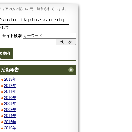
ティアの方の協力の元に運営されています。
Association of Kyushu assistance dog
指して
サイト検索
の案内
活動報告
2013年
2012年
2011年
2010年
2009年
2008年
2014年
2015年
2016年