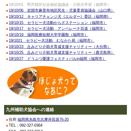
19/10/01 野芥校区社会福祉協議会・介助犬学習（福岡市）
19/10/06 岩国市麻里布地区民生・児童委員協議会（山口県）
19/10/12 キャリアチェンジ犬《エルダー》委託（福岡県)
19/10/15 セラピー犬活動からざステーション（福岡市）
19/10/17 セラピー犬活動 アンペレーナ百道（福岡市）
19/10/19 福岡医療短期大学学園祭（福岡市）
19/1021 セラピー犬活動 むなかた苑（福岡市）
19/10/23 丘みどり介助犬育成支援チャリティー（大分県）
19/10/25 丘みどり介助犬育成支援チャリティー（鹿児島県）
19/10/27 どうぶつ愛護フェスティバルin福岡（福岡市）
九州補助犬協会への連絡
住所:
福岡県糸島市志摩井田原76-20
TEL：092-327-0364