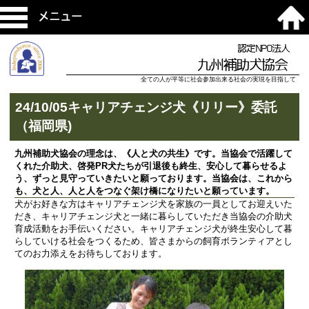
メニュー
認定NPO法人
九州補助犬協会
全ての人が平等に社会参加出来る社会の実現を目指して
24/10/05キャリアチェンジ犬《リリー》委託
（福岡県)
九州補助犬協会の理念は、《人と犬の共生》です。当協会で活躍して
くれた介助犬、啓発PR犬たちが引退後も終生、安心して暮らせるよ
う、ずっと見守っていきたいと願っております。当協会は、これから
も、犬と人、人と人をつなぐ架け橋になりたいと願っています。
犬がお好きな方はキャリアチェンジ犬を家族の一員としてお迎えいた
だき、キャリアチェンジ犬と一緒に暮らしていただき当協会の介助犬
育成活動をお手伝いください。キャリアチェンジ犬が終生安心して暮
らしていける社会をつくるため、皆さまからの飼育ボランティアとし
てのお力添えをお待ちしております。