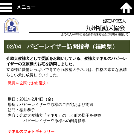
メニュー
認定NPO法人
九州補助犬協会
全ての人が平等に社会参加出来る社会の実現を目指して
02/04 パピーレイザー訪問指導（福岡県）
介助犬候補犬として委託をお願いしている、候補犬テネルのパピーレ
イザーの立原様のお宅を訪問しました。
立原様に愛情いっぱいで育てられ候補犬テネルは、性格の素直な素晴
らしい犬に成長していました。
職員を玄関でお出迎え♪
期日：2011年2月4日（金）
場所：パピーレイザー立原様のご自宅および周辺
訪問：桜井恭子
内容：介助犬候補犬「テネル」のしえ町の様子を視察
パピーレイザー立原様への飼育指導
テネルのフォトギャラリー