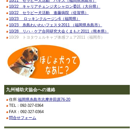
10/21 セラピー犬活動 パキス（福岡県糸島市）
10/22 キャリアチェンジ犬シャロン委託（大分県）
10/22 セラピー犬活動 進藤病院（佐賀県）
10/23 ロッキンクルージン6（福岡県）
10/23 糸島わいわいフェスタ2011 （福岡県糸島市）
10/28 リハ・ケア合同研究大会くまもと2011（熊本県）
10/29 トヨタウェルキャブ体感フェア2011（福岡市）
九州補助犬協会への連絡
住所:
福岡県糸島市志摩井田原76-20
TEL：092-327-0364
FAX：092-327-0364
問合せフォーム