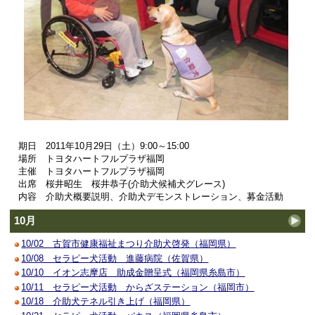
期日 2011年10月29日（土）9:00～15:00
場所 トヨタハートフルプラザ福岡
主催 トヨタハートフルプラザ福岡
出席 桜井昭生 桜井恭子(介助犬候補犬グレース)
内容 介助犬概要説明、介助犬デモンストレーション、募金活動
10月
10/02 古賀市健康福祉まつり介助犬啓発（福岡県）
10/08 セラピー犬活動 進藤病院（佐賀県）
10/10 イオン志摩店 助成金贈呈式（福岡県糸島市）
10/11 セラピー犬活動 からざステーション（福岡市）
10/18 介助犬テネル引き上げ（福岡県）