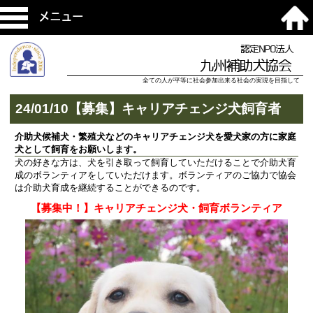
メニュー
認定NPO法人
九州補助犬協会
全ての人が平等に社会参加出来る社会の実現を目指して
24/01/10【募集】キャリアチェンジ犬飼育者
介助犬候補犬・繁殖犬などのキャリアチェンジ犬を愛犬家の方に家庭
犬として飼育をお願いします。
犬の好きな方は、犬を引き取って飼育していただけることで介助犬育
成のボランティアをしていただけます。ボランティアのご協力で協会
は介助犬育成を継続することができるのです。
【募集中！】キャリアチェンジ犬・
飼育ボランティア