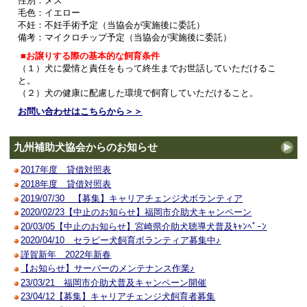
性別：メス
毛色：イエロー
不妊：不妊手術予定（当協会が実施後に委託）
備考：マイクロチップ予定（当協会が実施後に委託）
■お譲りする際の基本的な飼育条件
（１）犬に愛情と責任をもって終生までお世話していただけるこ
と。
（２）犬の健康に配慮した環境で飼育していただけること。
お問い合わせはこちらから＞＞
九州補助犬協会からのお知らせ
2017年度 貸借対照表
2018年度 貸借対照表
2019/07/30 【募集】キャリアチェンジ犬ボランティア
2020/02/23【中止のお知らせ】福岡市介助犬キャンペーン
20/03/05【中止のお知らせ】宮崎県介助犬聴導犬普及ｷｬﾝﾍﾟｰﾝ
2020/04/10 セラピー犬飼育ボランティア募集中♪
謹賀新年 2022年新春
【お知らせ】サーバーのメンテナンス作業♪
23/03/21 福岡市介助犬普及キャンペーン開催
23/04/12【募集】キャリアチェンジ犬飼育者募集