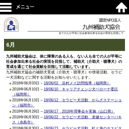
メニュー
認定NPO法人
九州補助犬協会
全ての人が平等に社会参加出来る社会の実現を目指して
6月
九州補助犬協会は、体に障害のある人も、ない人も全ての人が平等に
社会参加出来る社会の実現を目指して、補助犬（介助犬・聴導犬）の
育成を通じて社会貢献を目指して活動しています。
九州補助犬協会の補助犬育成（介助犬・聴導犬）や啓発活動、セラピ
ー犬活動などに関する活動をお知らせいたします。
2018年06月03日 –
18/06/02 浜村メイ訪問指導（福岡県）
2018年06月10日 –
18/06/10 キャリアチェンジ犬ベローナ委託
（福岡県）
2018年06月13日 –
18/06/12 セラピー犬活動 からざステーショ
ン（福岡市）
2018年06月29日 –
18/06/17 2018年理事会を実施（山口県）
2018年06月30日 –
18/06/22 セラピー犬活動 老健センターパキ
ス（糸島市）
2018年06月30日 –
18/06/23 セラピー犬活動 虹と海のホスピタ