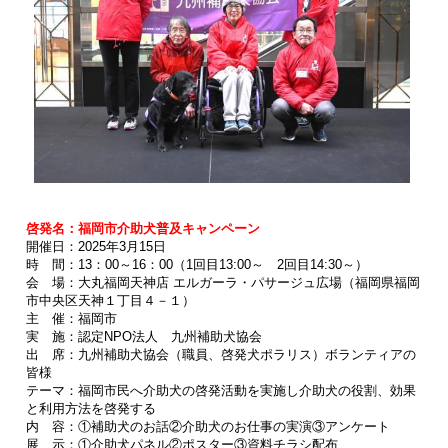
啓発名：福岡市介助犬普及キャンペーン
開催日：2025年3月15日
時 間：13：00～16：00（1回目13:00～ 2回目14:30～）
会 場：大丸福岡天神店 エルガーラ・パサージュ広場（福岡県福岡
市中央区天神１丁目４－１）
主 催：福岡市
実 施：認定NPO法人 九州補助犬協会
出 席：九州補助犬協会（職員、啓発犬ポラリス）ボランティアの
皆様
テーマ：福岡市民へ介助犬の啓発活動を実施し介助犬の役割、効果
と利用方法を啓発する
内 容：①補助犬のお話②介助犬のお仕事の実演③アンケート
展 示：①介助犬パネル②ポスター③資料チラシ配布