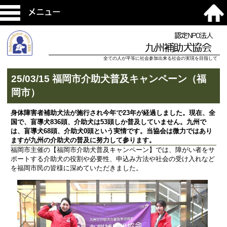
メニュー
認定NPO法人
九州補助犬協会
全ての人が平等に社会参加出来る社会の実現を目指して
25/03/15 福岡市介助犬普及キャンペーン（福
岡市）
身体障害者補助犬法が施行され今年で23年が経過しました。現在、全
国で、盲導犬836頭、介助犬は53頭しか普及していません。九州で
は、盲導犬68頭、介助犬0頭という実情です。当協会は微力ではあり
ますが九州の介助犬の普及に努力して参ります。
福岡市主催の【福岡市介助犬普及キャンペーン】では、障がい者をサ
ポートする介助犬の役割や必要性、申込み方法や社会の受け入れなど
を福岡市民の皆様に深めていただきました。