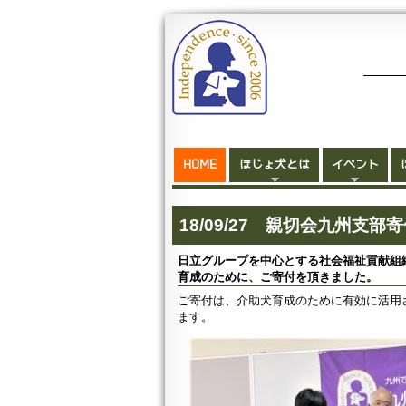
HOME
ほじょ犬とは
イベント
18/09/27 親切会九州支
日立グループを中心とする社会福祉貢献組
育成のために、ご寄付を頂きました。
ご寄付は、介助犬育成のために有効に活用
ます。