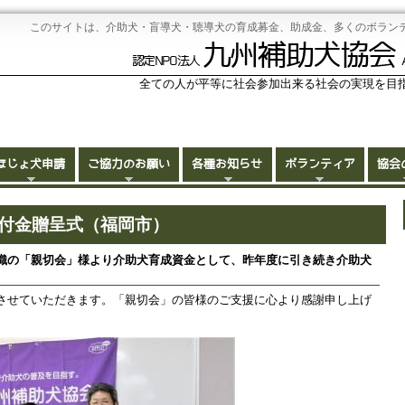
このサイトは、介助犬・盲導犬・聴導犬の育成募金、助成金、多くのボラン
九州補助犬協会
認定NPO法人
全ての人が平等に社会参加出来る社会の実現を目
ほじょ犬申請
ご協力のお願い
各種お知らせ
ボランティア
協会
部寄付金贈呈式（福岡市）
織の「親切会」様より介助犬育成資金として、昨年度に引き続き介助犬
させていただきます。「親切会」の皆様のご支援に心より感謝申し上げ