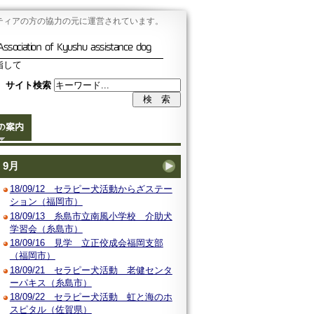
ティアの方の協力の元に運営されています。
Association of Kyushu assistance dog
指して
サイト検索
の案内
9月
18/09/12 セラピー犬活動からざステー
ション（福岡市）
18/09/13 糸島市立南風小学校 介助犬
学習会（糸島市）
18/09/16 見学 立正佼成会福岡支部
（福岡市）
18/09/21 セラピー犬活動 老健センタ
ーパキス（糸島市）
18/09/22 セラピー犬活動 虹と海のホ
スピタル（佐賀県）