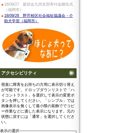
18/09/27 親切会九州支部寄付金贈呈式
（福岡市）
18/09/28 野芥校区社会福祉協議会・介
助犬学習（福岡市）
アクセシビリティ
視覚に障害をお持ちの方用に表示切り替え
が可能です。ドロップダウンリストで「ハ
イコントラスト」を選択して表示の変更ボ
タンを押してください。「シンプル」では
画像表示を無くして最小限の装飾ででコピ
ー作業などに適した表示になります。元の
状態に戻すには「通常」を選択してくださ
い。
表示の選択