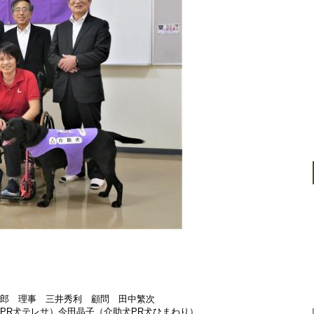
」
太郎 理事 三井秀利 顧問 田中繁次
犬テレサ）今田晶子（介助犬PR犬ひまわり）