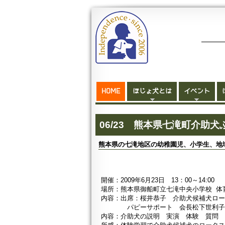
HOME
ほじょ犬とは
イベント
06/23 熊本県七滝町介助
熊本県の七滝地区の幼稚園児、小学生、地
開催：2009年6月23日 13：00～14:00
場所：熊本県御船町立七滝中央小学校 体
内容：出席：桜井恭子 介助犬候補犬ロ
パピーサポート 会長松下世利子 
内容：介助犬の説明 実演 体験 質問