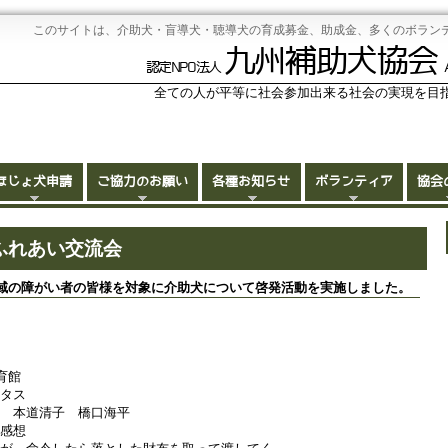
このサイトは、介助犬・盲導犬・聴導犬の育成募金、助成金、多くのボラン
九州補助犬協会
認定NPO法人
全ての人が平等に社会参加出来る社会の実現を目
ほじょ犬申請
ご協力のお願い
各種お知らせ
ボランティア
協会
犬ふれあい交流会
域の障がい者の皆様を対象に介助犬について啓発活動を実施しました。
育館
ータス
本道清子 橋口海平
 感想