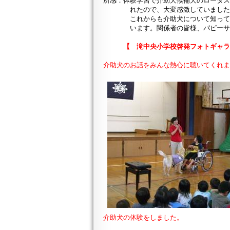
所感：体験学習で介助犬候補犬の
ロータ
れたので、大変感激していました。
これからも介助犬について知ってもら
います。関係者の皆様、パピーサポ
【
滝中央小学校
啓発フォトギャ
介助犬のお話をみんな熱心に聴いてくれ
介助犬の体験をしました。