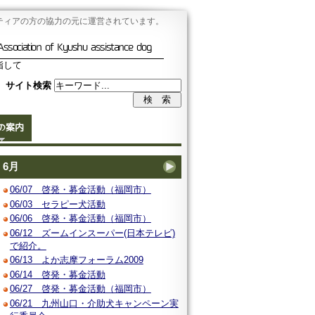
ティアの方の協力の元に運営されています。
Association of Kyushu assistance dog
指して
サイト検索
の案内
6月
06/07 啓発・募金活動（福岡市）
06/03 セラピー犬活動
06/06 啓発・募金活動（福岡市）
06/12 ズームインスーパー(日本テレビ)
で紹介。
06/13 よか志摩フォーラム2009
06/14 啓発・募金活動
06/27 啓発・募金活動（福岡市）
06/21 九州山口・介助犬キャンペーン実