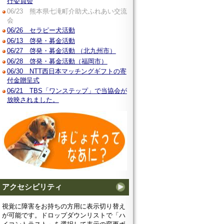
行委員会
06/23 熊本県七滝町介助犬ふれあい交流
会
06/26 セラピー犬活動
06/13 啓発・募金活動
06/27 啓発・募金活動 （北九州市）
06/28 啓発・募金活動（福岡市）
06/30 NTT西日本マッチングギフトの寄
付金贈呈式
06/21 TBS「ワンステップ」で当協会が
放映されました。
アクセシビリティ
視覚に障害をお持ちの方用に表示切り替え
が可能です。ドロップダウンリストで「ハ