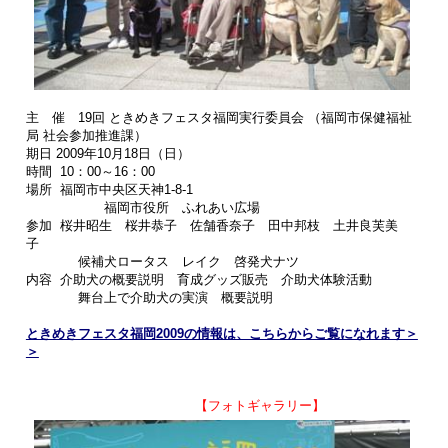
主 催
19回 ときめきフェスタ福岡実行委員会
（福岡市保健福祉
局 社会参加推進課）
期日 2009年10月18日（日）
時間 10：00～16：00
場所 福岡市中央区天神1-8-1
福岡市役所 ふれあい広場
参加 桜井昭生 桜井恭子 佐舗香奈子 田中邦枝 土井良芙美
子
候補犬ロータス レイク 啓発犬ナツ
内容 介助犬の概要説明 育成グッズ販売 介助犬体験活動
舞台上で介助犬の実演 概要説明
ときめきフェスタ福岡2009の情報は、こちらからご覧になれます＞
＞
【フォトギャラリー】