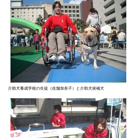
介助犬養成学校の生徒（佐舗加奈子）と介助犬候補犬