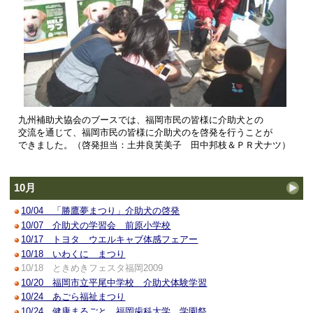
九州補助犬協会のブースでは、福岡市民の皆様に介助犬との
交流を通じて、福岡市民の皆様に介助犬のを啓発を行うことが
できました。（啓発担当：土井良芙美子 田中邦枝＆ＰＲ犬ナツ）
10月
10/04 「勝鷹夢まつり」介助犬の啓発
10/07 介助犬の学習会 前原小学校
10/17 トヨタ ウエルキャブ体感フェアー
10/18 いわくに まつり
10/18 ときめきフェスタ福岡2009
10/20 福岡市立平尾中学校 介助犬体験学習
10/24 あごら福祉まつり
10/24 健康まるごと 福岡歯科大学 学園祭