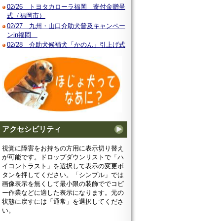
02/26 トヨタカローラ福岡 寄付金贈呈
式（福岡市）
02/27 九州・山口介助犬普及キャンペー
ンin福岡
02/28 介助犬候補犬「かのん」引上げ式
アクセシビリティ
視覚に障害をお持ちの方用に表示切り替え
が可能です。ドロップダウンリストで「ハ
イコントラスト」を選択して表示の変更ボ
タンを押してください。「シンプル」では
画像表示を無くして最小限の装飾ででコピ
ー作業などに適した表示になります。元の
状態に戻すには「通常」を選択してくださ
い。