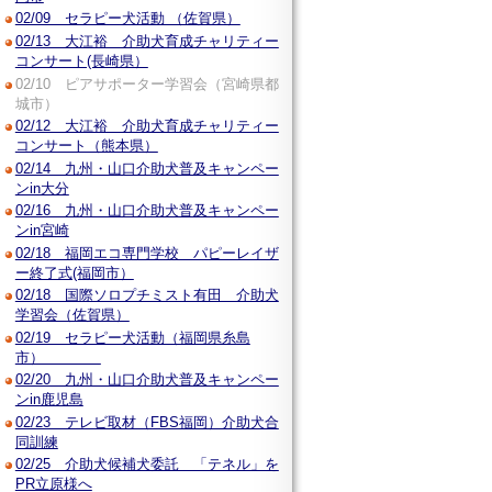
02/09 セラピー犬活動 （佐賀県）
02/13 大江裕 介助犬育成チャリティー
コンサート(長崎県）
02/10 ピアサポーター学習会（宮崎県都
城市）
02/12 大江裕 介助犬育成チャリティー
コンサート（熊本県）
02/14 九州・山口介助犬普及キャンペー
ンin大分
02/16 九州・山口介助犬普及キャンペー
ンin宮崎
02/18 福岡エコ専門学校 パピーレイザ
ー終了式(福岡市）
02/18 国際ソロプチミスト有田 介助犬
学習会（佐賀県）
02/19 セラピー犬活動（福岡県糸島
市）
02/20 九州・山口介助犬普及キャンペー
ンin鹿児島
02/23 テレビ取材（FBS福岡）介助犬合
同訓練
02/25 介助犬候補犬委託 「テネル」を
PR立原様へ