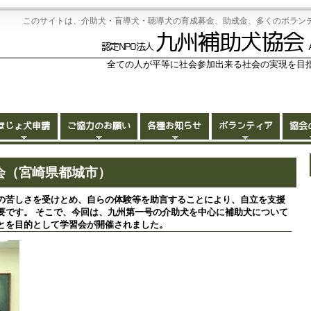
このサイトは、介助犬・盲導犬・聴導犬の育成募金、助成金、多くのボラン
九州補助犬協会
認定NPO法人
全ての人が平等に社会参加出来る社会の実現を目
ほじょ犬申請
ご協力のお願い
各種お知らせ
ボランティア
協会
習会（宮崎県都城市）
の苦しさを受けとめ、自らの体験等を助言することにより、自立を支援
要です。 そこで、今回は、九州第一号の介助犬を中心に補助犬について
とを目的として学習会が開催されました。