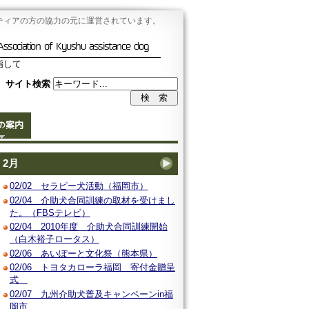
ティアの方の協力の元に運営されています。
Association of Kyushu assistance dog
指して
サイト検索
の案内
2月
02/02 セラピー犬活動（福岡市）
02/04 介助犬合同訓練の取材を受けまし
た。（FBSテレビ）
02/04 2010年度 介助犬合同訓練開始
（白木裕子ロータス）
02/06 あいぽーと文化祭（熊本県）
02/06 トヨタカローラ福岡 寄付金贈呈
式
02/07 九州介助犬普及キャンペーンin福
岡市