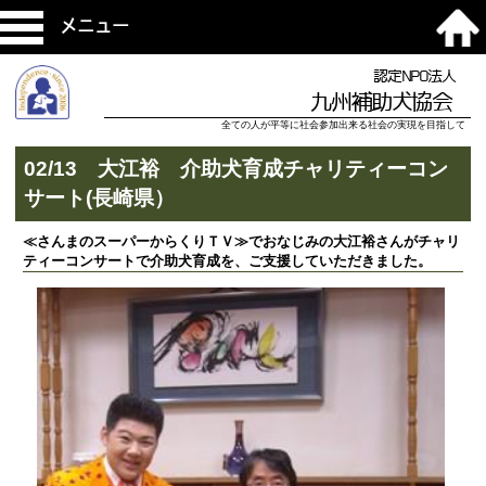
メニュー
認定NPO法人
九州補助犬協会
全ての人が平等に社会参加出来る社会の実現を目指して
02/13 大江裕 介助犬育成チャリティーコン
サート(長崎県）
≪さんまのスーパーからくりＴＶ≫でおなじみの大江裕さんがチャリ
ティーコンサートで介助犬育成を、ご支援していただきました。