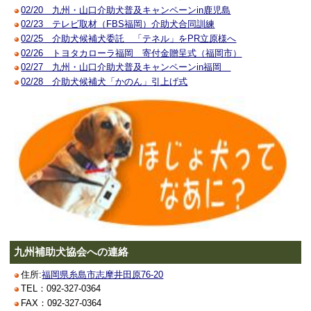
02/20 九州・山口介助犬普及キャンペーンin鹿児島
02/23 テレビ取材（FBS福岡）介助犬合同訓練
02/25 介助犬候補犬委託 「テネル」をPR立原様へ
02/26 トヨタカローラ福岡 寄付金贈呈式（福岡市）
02/27 九州・山口介助犬普及キャンペーンin福岡
02/28 介助犬候補犬「かのん」引上げ式
九州補助犬協会への連絡
住所:
福岡県糸島市志摩井田原76-20
TEL：092-327-0364
FAX：092-327-0364