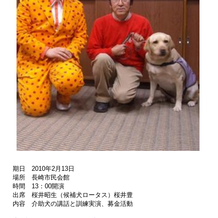
期日 2010年2月13日
場所 長崎市民会館
時間 13：00開演
出席 桜井昭生（候補犬ロータス）桜井豊
内容 介助犬の講話と訓練実演、募金活動