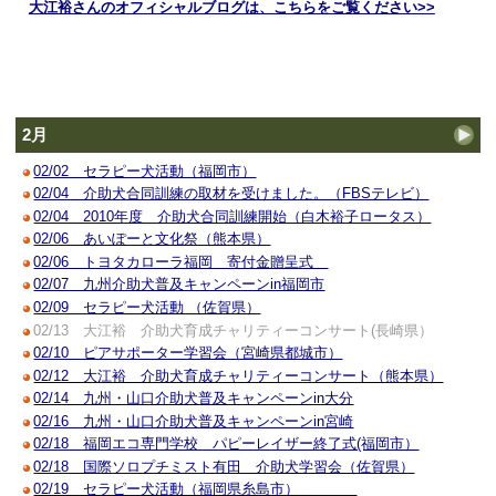
大江裕さんのオフィシャルブログは、こちらをご覧ください>>
2月
02/02 セラピー犬活動（福岡市）
02/04 介助犬合同訓練の取材を受けました。（FBSテレビ）
02/04 2010年度 介助犬合同訓練開始（白木裕子ロータス）
02/06 あいぽーと文化祭（熊本県）
02/06 トヨタカローラ福岡 寄付金贈呈式
02/07 九州介助犬普及キャンペーンin福岡市
02/09 セラピー犬活動 （佐賀県）
02/13 大江裕 介助犬育成チャリティーコンサート(長崎県）
02/10 ピアサポーター学習会（宮崎県都城市）
02/12 大江裕 介助犬育成チャリティーコンサート（熊本県）
02/14 九州・山口介助犬普及キャンペーンin大分
02/16 九州・山口介助犬普及キャンペーンin宮崎
02/18 福岡エコ専門学校 パピーレイザー終了式(福岡市）
02/18 国際ソロプチミスト有田 介助犬学習会（佐賀県）
02/19 セラピー犬活動（福岡県糸島市）