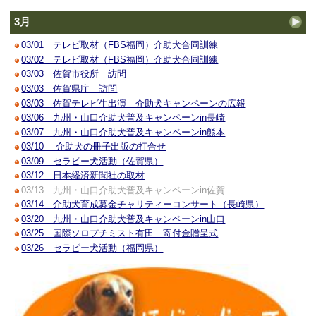
3月
03/01 テレビ取材（FBS福岡）介助犬合同訓練
03/02 テレビ取材（FBS福岡）介助犬合同訓練
03/03 佐賀市役所 訪問
03/03 佐賀県庁 訪問
03/03 佐賀テレビ生出演 介助犬キャンペーンの広報
03/06 九州・山口介助犬普及キャンペーンin長崎
03/07 九州・山口介助犬普及キャンペーンin熊本
03/10 介助犬の冊子出版の打合せ
03/09 セラピー犬活動（佐賀県）
03/12 日本経済新聞社の取材
03/13 九州・山口介助犬普及キャンペーンin佐賀
03/14 介助犬育成募金チャリティーコンサート（長崎県）
03/20 九州・山口介助犬普及キャンペーンin山口
03/25 国際ソロプチミスト有田 寄付金贈呈式
03/26 セラピー犬活動（福岡県）