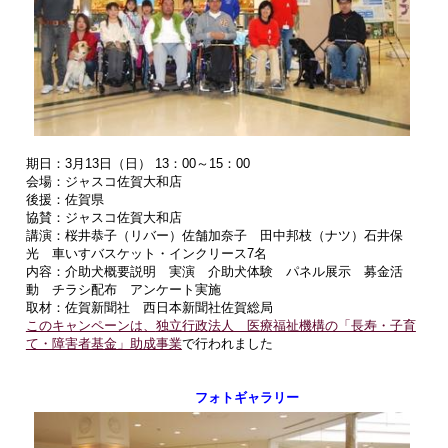
期日：3月13日（日） 13：00～15：00
会場：ジャスコ佐賀大和店
後援：佐賀県
協賛：ジャスコ佐賀大和店
講演：桜井恭子（リバー）佐舗加奈子 田中邦枝（ナツ）石井保
光 車いすバスケット・インクリース7名
内容：介助犬概要説明 実演 介助犬体験 パネル展示 募金活
動 チラシ配布 アンケート実施
取材：佐賀新聞社 西日本新聞社佐賀総局
このキャンペーンは、
独立行政法人 医療福祉機構の「長寿・子育
て・障害者基金」助成事業
で行われました
フォトギャラリー