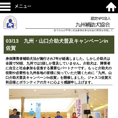
メニュー
認定NPO法人
九州補助犬協会
全ての人が平等に社会参加出来る社会の実現を目指して
03/13 九州・山口介助犬普及キャンペーンin
佐賀
身体障害者補助犬法が施行され7年が経過しました。しかし介助犬は
全国で50頭、九州では1頭しか普及していません。介助犬は、障害者
に自立と社会参加を促進する重要なパートナーです。もっと介助犬の
役割や必要性を九州各地の皆様に知っていただ聴くために「九州。山
口介助犬普及キャンペーンIn佐賀」を開催しました。ジャスコ佐賀大
和店様とボランティアの方々に心より感謝申し上げます。