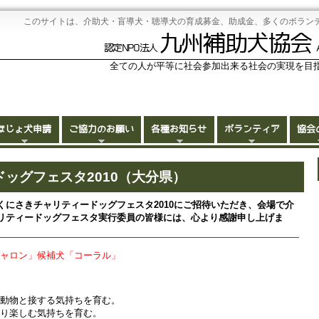
このサイトは、介助犬・盲導犬・聴導犬の育成募金、助成金、多くのボラン
九州補助犬協会
認定NPO法人
全ての人が平等に社会参加出来る社会の実現を目
ほじょ犬申請
ご協力のお願い
各種お知らせ
ボランティア
協会
ドッグフェスタ2010（大分県）
にさきチャリティードッグフェスタ2010にご招待いただき、会場で介
リティードッグフェスタ実行委員の皆様には、心より感謝申し上げま
シャロン」候補犬「コーラル」
て動物と接する気持ちを育む。
より楽しむ気持ちを育む。