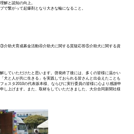
の理解と認知の向上。
イプで繋がって起爆剤となり大きな輪になること。
介③介助犬育成募金活動④介助犬に関する質疑応答⑤介助犬に関する資
理解していただけたと思います。啓発終了後には、多くの皆様に温かい
で「犬と人が共に生きる」を実践しておられる皆さんと出会えたことも
フェスタ2010の代表坂本様、ならびに実行委員の皆様に心より感謝申
謝申し上げます。また、取材をしていただきました、大分合同新聞社様