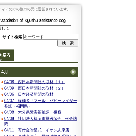
ティアの方の協力の元に運営されています。
Association of Kyushu assistance dog
指して
サイト検索
の案内
4月
04/08 西日本新聞社の取材（１）
04/09 西日本新聞社の取材（２）
04/06 日本経済新聞の取材
04/07 候補犬「マール」パピーレイザー
委託（福岡県）
04/08 大分県障害福祉課 視察
04/09 社団法人福岡市獣医師会 例会訪
問
04/11 寄付金贈呈式 イオン志摩店