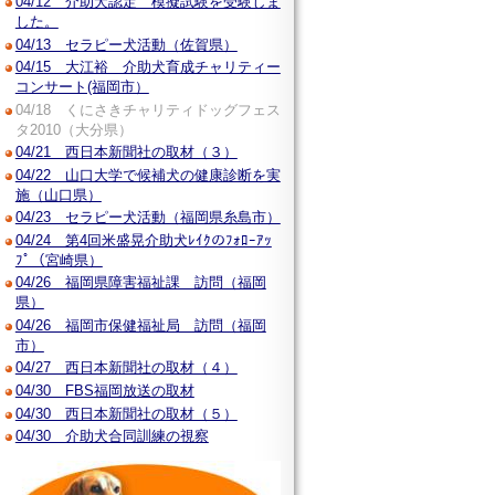
04/12 介助犬認定 模擬試験を受験しま
した。
04/13 セラピー犬活動（佐賀県）
04/15 大江裕 介助犬育成チャリティー
コンサート(福岡市）
04/18 くにさきチャリティドッグフェス
タ2010（大分県）
04/21 西日本新聞社の取材（３）
04/22 山口大学で候補犬の健康診断を実
施（山口県）
04/23 セラピー犬活動（福岡県糸島市）
04/24 第4回米盛晃介助犬ﾚｲｸのﾌｫﾛｰｱｯ
ﾌﾟ（宮崎県）
04/26 福岡県障害福祉課 訪問（福岡
県）
04/26 福岡市保健福祉局 訪問（福岡
市）
04/27 西日本新聞社の取材（４）
04/30 FBS福岡放送の取材
04/30 西日本新聞社の取材（５）
04/30 介助犬合同訓練の視察