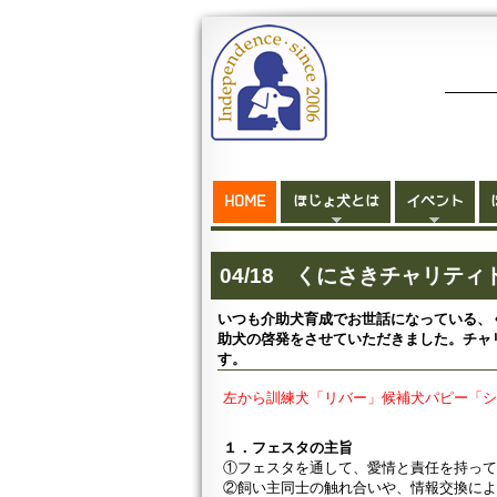
HOME
ほじょ犬とは
イベント
04/18 くにさきチャリティ
いつも介助犬育成でお世話になっている、く
助犬の啓発をさせていただきました。チャ
す。
左から訓練犬「リバー」候補犬パピー「
１．フェスタの主旨
①フェスタを通して、愛情と責任を持っ
②飼い主同士の触れ合いや、情報交換に