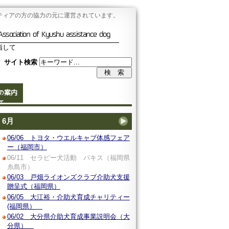
ティアの方の協力の元に運営されています。
Association of Kyushu assistance dog
指して
サイト検索
の案内
6月
06/06 トヨタ・ウエルキャブ体感フェア
ー（福岡市）
06/11 セラピー犬活動 パキス（福岡県
糸島市）
06/03 戸畑ライオンズクラブ介助犬支援
贈呈式（福岡県）
06/05 大江裕・介助犬育成チャリティー
(福岡県）
06/02 大分県介助犬育成事業説明会（大
分県）