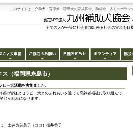
このサイトは、介助犬・盲導犬・聴導犬の育成募金、助成金、多くのボラン
九州補助犬協会
認定NPO法人
全ての人が平等に社会参加出来る社会の実現を目
ほじょ犬申請
ご協力のお願い
各種お知らせ
ボランティア
協会
パキス（福岡県糸島市）
ラピー犬活動を実施ました。
齢者の皆様とセラピー犬とのふれあいを通じて高齢者福祉に取り組んで
の笑顔が励みになります。
ミミ）土井良芙美子（ココ）桜井恭子