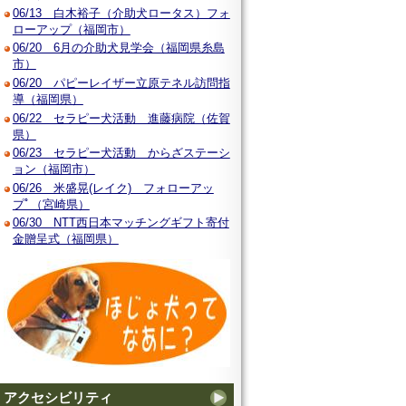
06/13 白木裕子（介助犬ロータス）フォ
ローアップ（福岡市）
06/20 6月の介助犬見学会（福岡県糸島
市）
06/20 パピーレイザー立原テネル訪問指
導（福岡県）
06/22 セラピー犬活動 進藤病院（佐賀
県）
06/23 セラピー犬活動 からざステーシ
ョン（福岡市）
06/26 米盛晃(レイク) フォローアッ
プﾟ（宮崎県）
06/30 NTT西日本マッチングギフト寄付
金贈呈式（福岡県）
アクセシビリティ