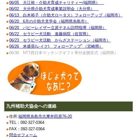
06/05 大江裕・介助犬育成チャリティー(福岡県）
06/02 大分県介助犬育成事業説明会（大分県）
06/13 白木裕子（介助犬ロータス）フォローアップ（福岡市）
06/20 6月の介助犬見学会（福岡県糸島市）
06/20 パピーレイザー立原テネル訪問指導（福岡県）
06/22 セラピー犬活動 進藤病院（佐賀県）
06/23 セラピー犬活動 からざステーション（福岡市）
06/26 米盛晃(レイク) フォローアップﾟ（宮崎県）
06/30 NTT西日本マッチングギフト寄付金贈呈式（福岡県）
九州補助犬協会への連絡
住所:
福岡県糸島市志摩井田原76-20
TEL：092-327-0364
FAX：092-327-0364
問合せフォーム