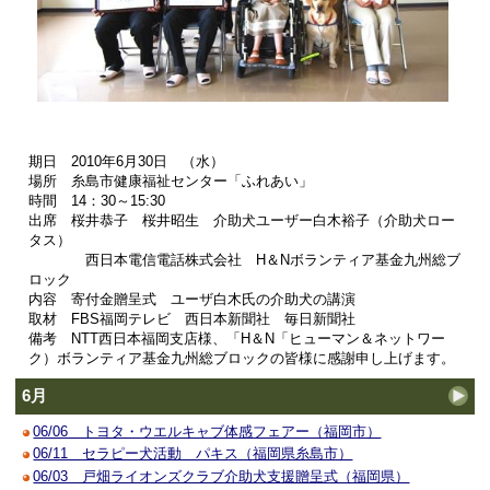
期日 2010年6月30日 （水）
場所 糸島市健康福祉センター「ふれあい」
時間 14：30～15:30
出席 桜井恭子 桜井昭生 介助犬ユーザー白木裕子（介助犬ロー
タス）
西日本電信電話株式会社 H＆Nボランティア基金九州総ブ
ロック
内容 寄付金贈呈式 ユーザ白木氏の介助犬の講演
取材 FBS福岡テレビ 西日本新聞社 毎日新聞社
備考 NTT西日本福岡支店様、「H＆N「ヒューマン＆ネットワー
ク）ボランティア基金九州総ブロックの皆様に感謝申し上げます。
6月
06/06 トヨタ・ウエルキャブ体感フェアー（福岡市）
06/11 セラピー犬活動 パキス（福岡県糸島市）
06/03 戸畑ライオンズクラブ介助犬支援贈呈式（福岡県）