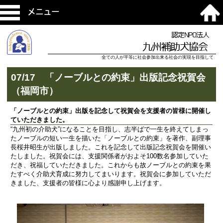
メニュー
認定NPO法人
九州補助犬協会
全ての人が平等に社会参加出来る社会の実現を目指して
07/17 「ノーブルとの約束」出版記念祝賀会
（福岡市）
「ノーブルとの約束」出版を記念して祝賀会を支援者の皆様に開催し
ていただきました。
“九州初の介助犬”になることを目指し、志半ばで一生を終えてしまっ
たノーブルの短い一生を描いた「ノーブルとの約束」を著作、副理事
長桜井昭生が出版しました。これを記念して出版記念祝賀会を開催い
たしました。祝賀会には、支援関係者がおよそ100数名参加していた
だき、祝福していただきました。これからも故ノーブルとの約束を果
たすべく介助犬育成に努力してまいります。祝賀会に参加していただ
きました、支援者の皆様に心より感謝申し上げます。