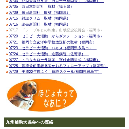
07/03 介助犬育成支援「カローラ福岡祭」（福岡市）
07/05 西日本新聞社 取材（福岡県）
07/09 毎日新聞社 取材（福岡県）
07/15 雑誌クリム 取材（福岡県）
07/16 読売新聞社 取材（福岡県）
07/17 「ノーブルとの約束」出版記念祝賀会（福岡市）
07/20 セラピー犬活動 からざステーション（福岡市）
07/21 福岡市立玄洋中学校放送部の取材（福岡市）
07/23 セラピー犬活動 パキス（福岡県糸島市）
07/24 セラピー犬活動 進藤病院（佐賀県）
07/27 トヨタカローラ福岡 寄付金贈呈式（福岡市）
07/28 盲導犬使用者北岡かおるフォローアップ（福岡県）
07/29 平成22年度ふくし体験スクール(福岡県糸島市）
九州補助犬協会への連絡