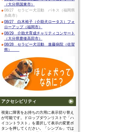
（大分県国東市）
08/27 セラピー犬活動 パキス（福岡県
糸島市）
08/27 白木裕子（介助犬ロータス）フォ
ローアップ（福岡市）
08/29 介助犬育成チャリティコンサート
（大分県豊後高田市）
08/28 セラピー犬活動 進藤病院（佐賀
県）
アクセシビリティ
視覚に障害をお持ちの方用に表示切り替え
が可能です。ドロップダウンリストで「ハ
イコントラスト」を選択して表示の変更ボ
タンを押してください。「シンプル」では