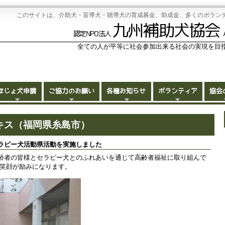
このサイトは、介助犬・盲導犬・聴導犬の育成募金、助成金、多くのボラン
九州補助犬協会
認定NPO法人
全ての人が平等に社会参加出来る社会の実現を目
ほじょ犬申請
ご協力のお願い
各種お知らせ
ボランティア
協会
 パキス（福岡県糸島市）
ラピー犬活動県活動を実施しました
齢者の皆様とセラピー犬とのふれあいを通じて高齢者福祉に取り組んで
の笑顔が励みになります。