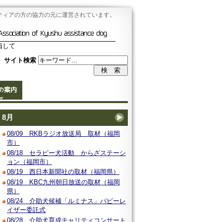
ティアの方の協力の元に運営されています。
Association of Kyushu assistance dog
指して
サイト検索
の案内
8月
08/09 RKBラジオ放送局 取材（福岡
市）
08/18 セラピー犬活動 からざステーシ
ョン（福岡市）
08/19 西日本新聞社の取材（福岡県）
08/19 KBC九州朝日放送の取材（福岡
県）
08/24 介助犬候補「ルミナス」パピーレ
イザー委託式
08/28 介助犬育成チャリティコンサート