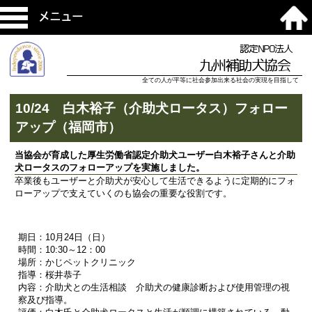
メニュー
認定NPO法人
九州補助犬協会
全ての人が平等に社会参加出来る社会の実現を目指して
10/24 白木裕子（介助犬ロータス）フォロー
アップ（福岡市）
当協会が育成した厚生労働省認定介助犬ユーザー白木裕子さんと介助
犬ロータスのフォローアップを実施しました。
卒業後もユーザーと介助犬が安心して生活できるように定期的にフォ
ローアップで支えていくのも協会の重要な役割です。
期日：10月24日（日）
時間：10:30～12：00
場所：かじペットクリニック
指導：桜井恭子
内容：介助犬との生活相談 介助犬の健康診断および使用管理の視
察及び指導。