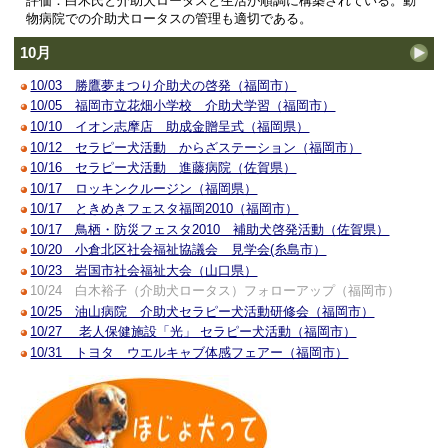
評価：白木氏と介助犬ロータスと生活が順調に構築されている。動
物病院での介助犬ロータスの管理も適切である。
10月
10/03 勝鷹夢まつり介助犬の啓発（福岡市）
10/05 福岡市立花畑小学校 介助犬学習（福岡市）
10/10 イオン志摩店 助成金贈呈式（福岡県）
10/12 セラピー犬活動 からざステーション（福岡市）
10/16 セラピー犬活動 進藤病院（佐賀県）
10/17 ロッキンクルージン（福岡県）
10/17 ときめきフェスタ福岡2010（福岡市）
10/17 鳥栖・防災フェスタ2010 補助犬啓発活動（佐賀県）
10/20 小倉北区社会福祉協議会 見学会(糸島市）
10/23 岩国市社会福祉大会（山口県）
10/24 白木裕子（介助犬ロータス）フォローアップ（福岡市）
10/25 油山病院 介助犬セラピー犬活動研修会（福岡市）
10/27 老人保健施設「光」 セラピー犬活動（福岡市）
10/31 トヨタ ウエルキャブ体感フェアー（福岡市）