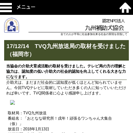
メニュー
認定NPO法人
九州補助犬協会
全ての人が平等に社会参加出来る社会の実現を目指して
17/12/14 TVQ九州放送局の取材を受けました
（福岡市）
当協会の介助犬育成活動の取材を受けました。テレビ局の方の理解と
協力は、認知度の低い介助犬の社会的認知を向上してくれる大きな力
になります。
介助犬は、まだまだ社会的に認知度が低くほとんど知られていませ
ん。今回TVQテレビに取材していただき多くの人に知っていいただけ
れば幸いです。TVQ関係者に心より感謝申し上げます。
取材局：TVQ九州放送
番組名：「おとなな研究所！戌年！頑張るワンちゃん大集合
（仮）」
放送日：2018年1月13日