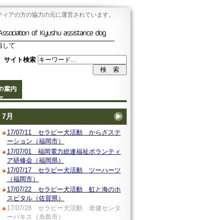
ティアの方の協力の元に運営されています。
Association of Kyushu assistance dog
指して
サイト検索
の案内
7月
17/07/11 セラピー犬活動 からざステ
ーション（福岡市）
17/07/01 福岡電力総連福祉ボランティ
ア研修会（福岡県）
17/07/17 セラピー犬活動 ツーハーツ
（福岡市）
17/07/22 セラピー犬活動 虹と海のホ
スピタル（佐賀県）
17/07/28 セラピー犬活動 老健センタ
ーパキス（糸島市）