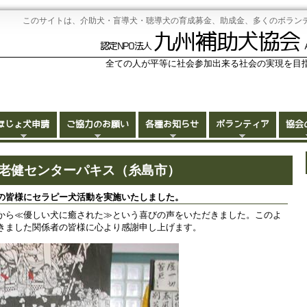
このサイトは、介助犬・盲導犬・聴導犬の育成募金、助成金、多くのボラン
九州補助犬協会
認定NPO法人
全ての人が平等に社会参加出来る社会の実現を目
ほじょ犬申請
ご協力のお願い
各種お知らせ
ボランティア
協会
動 老健センターパキス（糸島市）
の皆様にセラピー犬活動を実施いたしました。
から≪優しい犬に癒された≫という喜びの声をいただきました。このよ
きました関係者の皆様に心より感謝申し上げます。