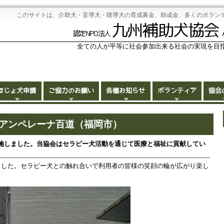
このサイトは、介助犬・盲導犬・聴導犬の育成募金、助成金、多くのボラン
九州補助犬協会
認定NPO法人
全ての人が平等に社会参加出来る社会の実現を目
ほじょ犬申請
ご協力のお願い
各種お知らせ
ボランティア
協会
動 アンペレーナ百道（福岡市）
施しました。当協会はセラピー犬活動を通じて医療と福祉に貢献してい
ました。セラピー犬との触れ合いで利用者の皆様の笑顔の輪が広がり楽し