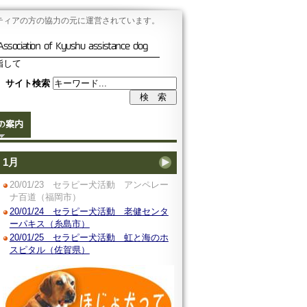
ティアの方の協力の元に運営されています。
Association of Kyushu assistance dog
指して
サイト検索
の案内
1月
20/01/23 セラピー犬活動 アンペレー
ナ百道（福岡市）
20/01/24 セラピー犬活動 老健センタ
ーパキス（糸島市）
20/01/25 セラピー犬活動 虹と海のホ
スピタル（佐賀県）