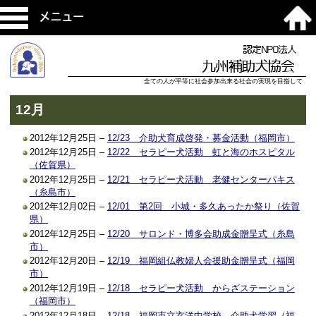
メニュー
認定NPO法人
九州補助犬協会
全ての人が平等に社会参加出来る社会の実現を目指して
12月
2012年12月25日 –
12/23 介助犬育成啓発・募金活動（福岡市）
2012年12月25日 –
12/22 セラピー犬活動 虹と海のホスピタル
（佐賀県）
2012年12月25日 –
12/21 セラピー犬活動 老健センターパキス
（糸島市）
2012年12月02日 –
12/01 第2回 小城・多久あったか祭り（佐賀
県）
2012年12月25日 –
12/20 サロンド・博多会助成金贈呈式（糸島
市）
2012年12月20日 –
12/19 福岡組仏教婦人会援助金贈呈式（福岡
市）
2012年12月19日 –
12/18 セラピー犬活動 からざステーション
（福岡市）
2012年12月18日 –
12/18 福岡市立玄洋中学校 介助犬学習（福