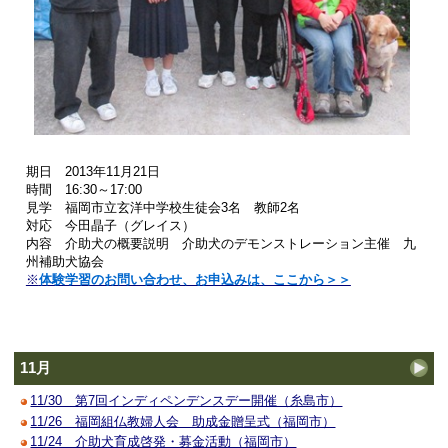
期日 2013年11月21日
時間 16:30～17:00
見学 福岡市立玄洋中学校生徒会3
名 教師2名
対応 今田晶子（グレイス）
内容 介助犬の概要説明 介助犬のデモンストレーション
主催 九
州補助犬協会
※
体験学習のお問い合わせ、お申込みは、ここから＞＞
11月
11/30 第7回インディペンデンスデー開催（糸島市）
11/26 福岡組仏教婦人会 助成金贈呈式（福岡市）
11/24 介助犬育成啓発・募金活動（福岡市）