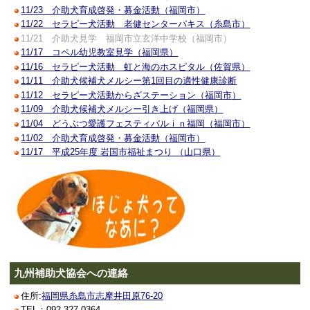
11/23 介助犬育成啓発・募金活動（福岡市）
11/22 セラピー犬活動 老健センターパキス（糸島市）
11/21 介助犬見学 福岡市立玄洋中学校（福岡市）
11/17 コペル幼児教室見学（福岡県）
11/16 セラピー犬活動 虹と海のホスピタル（佐賀県）
11/11 介助犬候補犬メルシー第1回目の適性健康診断
11/12 セラピー犬活動からざステーション（福岡市）
11/09 介助犬候補犬メルシー引き上げ（福岡県）
11/04 どうぶつ愛護フェスティバルｉｎ福岡（福岡市）
11/02 介助犬育成啓発・募金活動（福岡市）
11/17 平成25年度 岩国市福祉まつり （山口県）
九州補助犬協会への連絡
住所:
福岡県糸島市志摩井田原76-20
TEL：092-327-0364