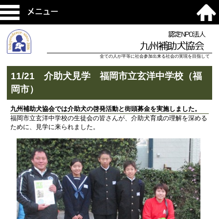
メニュー
認定NPO法人
九州補助犬協会
全ての人が平等に社会参加出来る社会の実現を目指して
11/21 介助犬見学 福岡市立玄洋中学校（福
岡市）
九州補助犬協会では介助犬の啓発活動と街頭募金を実施しました。
福岡市立玄洋中学校の生徒会の皆さんが、介助犬育成の理解を深める
ために、見学に来られました。