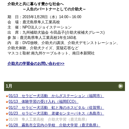
介助犬と共に暮らす豊かな社会へ
～人生のパートナーとしての介助犬～
期 日：2015年1月28日（水）14:00～16:00
会 場：鹿児島県隼人工業高校
主 催：NPO法人ジョイステーション
出 席：九州補助犬協会 今田晶子(介助犬候補犬グレース)
参 加：鹿児島県隼人工業高校1年生160名
内 容：DVD放映、介助犬の講演、介助犬デモンストレーション、
介助犬体験、介助犬クイズ、質疑応答など
マスコミ取材:南九州ケーブルネット、南日本新聞社
介助犬の学習会のお問い合わせ>>
1月
01/13 セラピー犬活動 からざステーション（福岡市）
01/13 体験学習の受け入れ（福岡ECO）
01/17 セラピー犬活動 虹と海のホスピタル（佐賀県）
01/23 セラピー犬活動 老健センターパキス（糸島市）
01/28 隼人工業高校 介助犬学習（鹿児島県）
01/28 霧島市立宮内小学校 介助犬学習（鹿児島県）