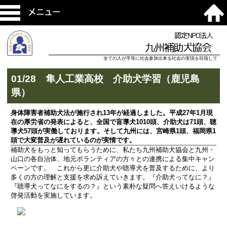
メニュー
認定NPO法人
九州補助犬協会
全ての人が平等に社会参加出来る社会の実現を目指して
01/28 隼人工業高校 介助犬学習（鹿児島
県）
身体障害者補助犬法が施行され13年が経過しました。平成27年1月現
在の厚労省の発表によると、全国で盲導犬1010頭、介助犬は71頭、聴
導犬57頭が実働しております。そして九州には、宮崎県1頭、福岡県1
頭で大変普及が遅れているのが実情です。
補助犬をもっと知ってもらうために、私たち九州補助犬協会と九州・
山口の各自治体、地元ボランティアの方々との連携による集中キャン
ペーンです。 これから更に介助犬や聴導犬を普及するために、より
多くの方の理解と支援を求め訴えていきます。『介助犬ってなに？』
『聴導犬ってなにをするの？』という素朴な疑問へ答えいけるような
啓発活動を実施しています。