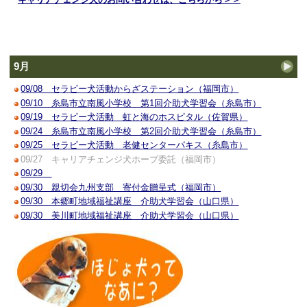
9月
09/08 セラピー犬活動からざステーション（福岡市）
09/10 糸島市立南風小学校 第1回介助犬学習会（糸島市）
09/19 セラピー犬活動 虹と海のホスピタル（佐賀県）
09/24 糸島市立南風小学校 第2回介助犬学習会（糸島市）
09/25 セラピー犬活動 老健センターパキス（糸島市）
09/27 キャリアチェンジ犬ホープ委託（福岡市）
09/29
09/30 親切会九州支部 寄付金贈呈式（福岡市）
09/30 本郷町地域福祉講座 介助犬学習会（山口県）
09/30 美川町地域福祉講座 介助犬学習会（山口県）