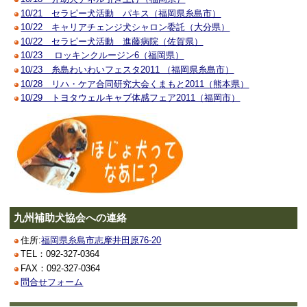
10/21 セラピー犬活動 パキス（福岡県糸島市）
10/22 キャリアチェンジ犬シャロン委託（大分県）
10/22 セラピー犬活動 進藤病院（佐賀県）
10/23 ロッキンクルージン6（福岡県）
10/23 糸島わいわいフェスタ2011 （福岡県糸島市）
10/28 リハ・ケア合同研究大会くまもと2011（熊本県）
10/29 トヨタウェルキャブ体感フェア2011（福岡市）
九州補助犬協会への連絡
住所:
福岡県糸島市志摩井田原76-20
TEL：092-327-0364
FAX：092-327-0364
問合せフォーム