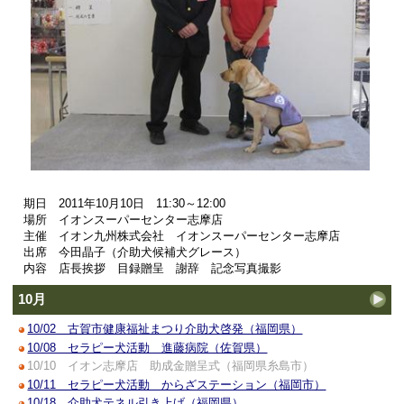
期日 2011年10月10日 11:30～12:00
場所 イオンスーパーセンター志摩店
主催 イオン九州株式会社 イオンスーパーセンター志摩店
出席 今田晶子（介助犬候補犬グレース）
内容 店長挨拶 目録贈呈 謝辞 記念写真撮影
10月
10/02 古賀市健康福祉まつり介助犬啓発（福岡県）
10/08 セラピー犬活動 進藤病院（佐賀県）
10/10 イオン志摩店 助成金贈呈式（福岡県糸島市）
10/11 セラピー犬活動 からざステーション（福岡市）
10/18 介助犬テネル引き上げ（福岡県）