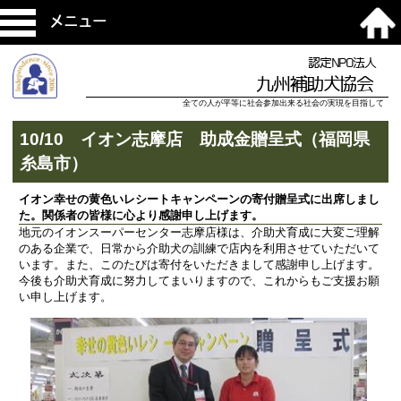
メニュー
認定NPO法人
九州補助犬協会
全ての人が平等に社会参加出来る社会の実現を目指して
10/10 イオン志摩店 助成金贈呈式（福岡県
糸島市）
イオン幸せの黄色いレシートキャンペーンの寄付贈呈式に出席しまし
た。関係者の皆様に心より感謝申し上げます。
地元のイオンスーパーセンター志摩店様は、介助犬育成に大変ご理解
のある企業で、日常から介助犬の訓練で店内を利用させていただいて
います。また、このたびは寄付をいただきまして感謝申し上げます。
今後も介助犬育成に努力してまいりますので、これからもご支援お願
い申し上げます。