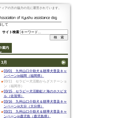
ティアの方の協力の元に運営されています。
Association of Kyushu assistance dog
指して
サイト検索
の案内
3月
03/01 九州山口介助犬＆聴導犬普及キャ
ンペーンin福岡（福岡県）
03/11 セラピー犬活動からざステーショ
ン（福岡市）
03/15 セラピー犬活動虹と海のホスピタ
ル（佐賀県）
03/16 九州山口介助犬＆聴導犬普及キャ
ンペーンin大分（大分県）
03/21 九州山口介助犬＆聴導犬普及キャ
ンペーンin鹿児島（鹿児島県）