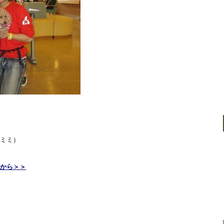
（ミミ）
らから＞＞