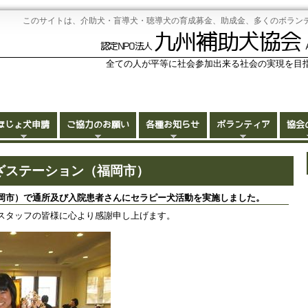
このサイトは、介助犬・盲導犬・聴導犬の育成募金、助成金、多くのボラン
九州補助犬協会
認定NPO法人
全ての人が平等に社会参加出来る社会の実現を目
ほじょ犬申請
ご協力のお願い
各種お知らせ
ボランティア
協会
らざステーション（福岡市）
岡市）で通所及び入院患者さんにセラピー犬活動を実施しました。
スタッフの皆様に心より感謝申し上げます。