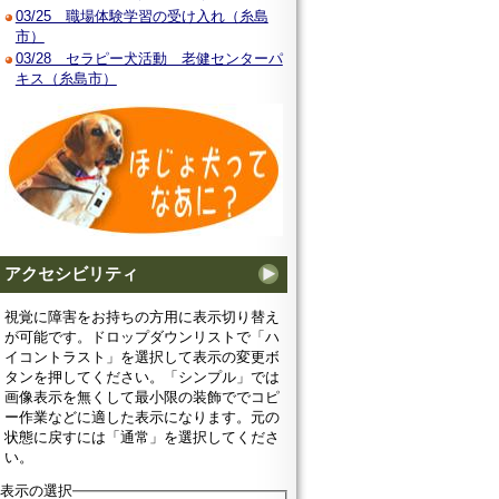
03/25 職場体験学習の受け入れ（糸島
市）
03/28 セラピー犬活動 老健センターパ
キス（糸島市）
アクセシビリティ
視覚に障害をお持ちの方用に表示切り替え
が可能です。ドロップダウンリストで「ハ
イコントラスト」を選択して表示の変更ボ
タンを押してください。「シンプル」では
画像表示を無くして最小限の装飾ででコピ
ー作業などに適した表示になります。元の
状態に戻すには「通常」を選択してくださ
い。
表示の選択