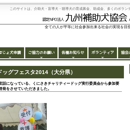
このサイトは、介助犬・盲導犬・聴導犬の育成募金、助成金、多くのボラン
九州補助犬協会
認定NPO法人
全ての人が平等に社会参加出来る社会の実現を目
ほじょ犬申請
ご協力のお願い
各種お知らせ
ボランティア
協会
ドッグフェスタ2014（大分県）
世話になっている、くにさきチャリティードッグ実行委員会から参加要
啓発をさせていただきました。