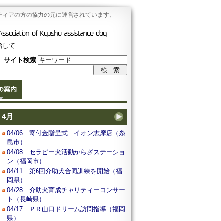
ティアの方の協力の元に運営されています。
Association of Kyushu assistance dog
指して
サイト検索
の案内
4月
04/06 寄付金贈呈式 イオン志摩店（糸
島市）
04/08 セラピー犬活動からざステーショ
ン（福岡市）
04/11 第6回介助犬合同訓練を開始（福
岡県）
04/28 介助犬育成チャリティーコンサー
ト（長崎県）
04/17 ＰＲ山口ドリーム訪問指導（福岡
県）