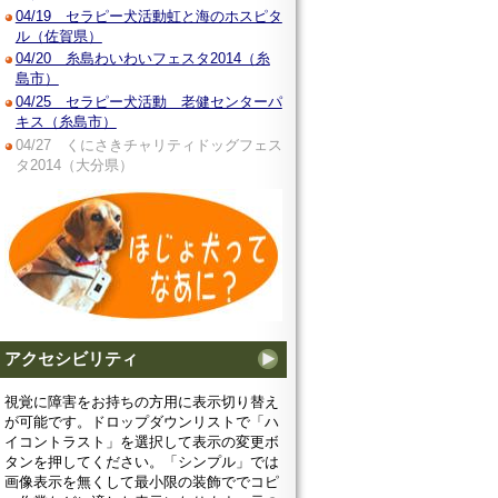
04/19 セラピー犬活動虹と海のホスピタ
ル（佐賀県）
04/20 糸島わいわいフェスタ2014（糸
島市）
04/25 セラピー犬活動 老健センターパ
キス（糸島市）
04/27 くにさきチャリティドッグフェス
タ2014（大分県）
アクセシビリティ
視覚に障害をお持ちの方用に表示切り替え
が可能です。ドロップダウンリストで「ハ
イコントラスト」を選択して表示の変更ボ
タンを押してください。「シンプル」では
画像表示を無くして最小限の装飾ででコピ