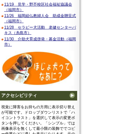
11/19 見学・野芥校区社会福祉協議会
（福岡市）
11/26 福岡組仏教婦人会 助成金贈呈式
（福岡市）
11/28 セラピー犬活動 老健センターパ
キス（糸島市）
11/30 介助犬育成啓発・募金活動（福岡
市）
アクセシビリティ
視覚に障害をお持ちの方用に表示切り替え
が可能です。ドロップダウンリストで「ハ
イコントラスト」を選択して表示の変更ボ
タンを押してください。「シンプル」では
画像表示を無くして最小限の装飾ででコピ
ー作業などに適した表示になります。元の