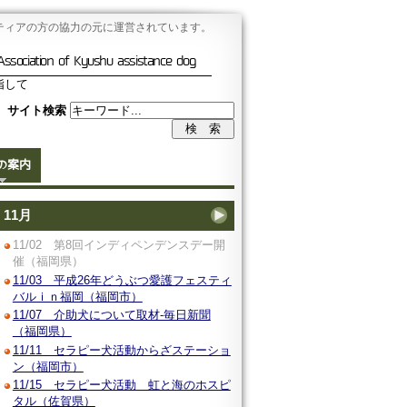
ティアの方の協力の元に運営されています。
Association of Kyushu assistance dog
指して
サイト検索
の案内
11月
11/02 第8回インディペンデンスデー開
催（福岡県）
11/03 平成26年どうぶつ愛護フェスティ
バルｉｎ福岡（福岡市）
11/07 介助犬について取材-毎日新聞
（福岡県）
11/11 セラピー犬活動からざステーショ
ン（福岡市）
11/15 セラピー犬活動 虹と海のホスピ
タル（佐賀県）