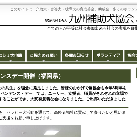
このサイトは、介助犬・盲導犬・聴導犬の育成募金、助成金、多くのボラン
九州補助犬協会
認定NPO法人
全ての人が平等に社会参加出来る社会の実現を目
ほじょ犬申請
ご協力のお願い
各種お知らせ
ボランティア
協会
ンデンスデー開催（福岡県）
人との共生」を理念に発足しました。皆様のおかげで当協会も今年8周年を
ィペンデンス・デー」では、ユーザー、支援者、職員がそれぞれの立場で
することができ、大変有意義な会になりました。ご出席いただきました
を、セラピー犬活動を通じて、高齢者福祉に貢献して参りたいと思いま
ご支援をお願い申し上げます。