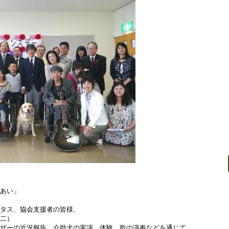
れあい」
ータス、協会支援者の皆様、
康二）
ーザーの近況報告、介助犬の実演、体験、歌の演奏などを通じて、