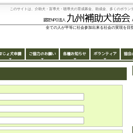
このサイトは、介助犬・盲導犬・聴導犬の育成募金、助成金、多くのボラン
九州補助犬協会
認定NPO法人
全ての人が平等に社会参加出来る社会の実現を目
ほじょ犬申請
ご協力のお願い
各種お知らせ
ボランティア
協会