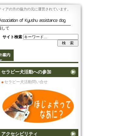
ティアの方の協力の元に運営されています。
Association of Kyushu assistance dog
指して
サイト検索
の案内
セラピー犬活動への参加
セラピー犬活動問い合せ
アクセシビリティ