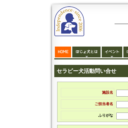
HOME
ほじょ犬とは
イベント
セラピー犬活動問い合せ
施設名
ご担当者名
ふりがな