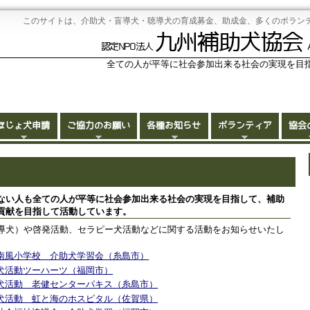
このサイトは、介助犬・盲導犬・聴導犬の育成募金、助成金、多くのボラン
九州補助犬協会
認定NPO法人
全ての人が平等に社会参加出来る社会の実現を目
ほじょ犬申請
ご協力のお願い
各種お知らせ
ボランティア
協会
ない人も全ての人が平等に社会参加出来る社会の実現を目指して、補助
貢献を目指して活動しています。
導犬）や啓発活動、セラピー犬活動などに関する活動をお知らせいたし
島市立南風小学校 介助犬学習会（糸島市）
ピー犬活動ツーハーツ（福岡市）
ラピー犬活動 老健センターパキス（糸島市）
ラピー犬活動 虹と海のホスピタル（佐賀県）