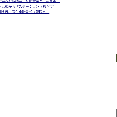
芥校区社会福祉協議会・介助犬学習（福岡市）
ラピー犬活動からざステーション（福岡市）
切会九州支部 寄付金贈呈式（福岡市）