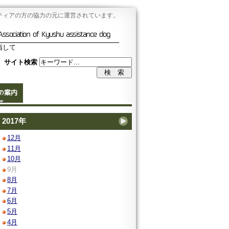
ティアの方の協力の元に運営されています。
Association of Kyushu assistance dog
指して
サイト検索
の案内
2017年
12月
11月
10月
9月
8月
7月
6月
5月
4月