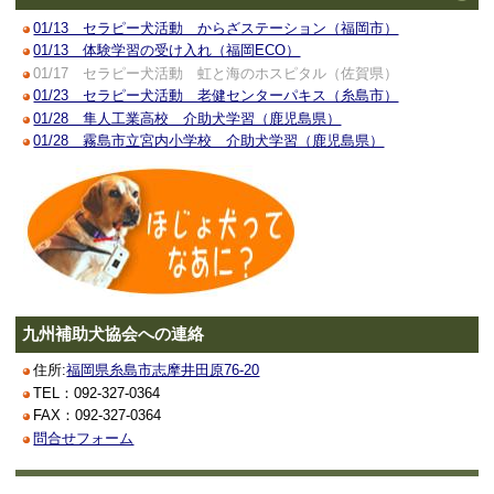
01/13 セラピー犬活動 からざステーション（福岡市）
01/13 体験学習の受け入れ（福岡ECO）
01/17 セラピー犬活動 虹と海のホスピタル（佐賀県）
01/23 セラピー犬活動 老健センターパキス（糸島市）
01/28 隼人工業高校 介助犬学習（鹿児島県）
01/28 霧島市立宮内小学校 介助犬学習（鹿児島県）
九州補助犬協会への連絡
住所:
福岡県糸島市志摩井田原76-20
TEL：092-327-0364
FAX：092-327-0364
問合せフォーム