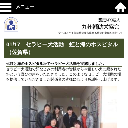
メニュー
認定NPO法人
九州補助犬協会
全ての人が平等に社会参加出来る社会の実現を目指して
01/17 セラピー犬活動 虹と海のホスピタル
（佐賀県）
≪虹と海のホスピタル≫でセラピー犬活動を実施しました。
セラピー犬活動で顔なじみの利用者の皆様から≪優しい犬に癒された
≫という喜びの声をいただきました。このようなセラピー犬活動の場
を提供していただきました関係者の皆様に心より感謝申し上げます。