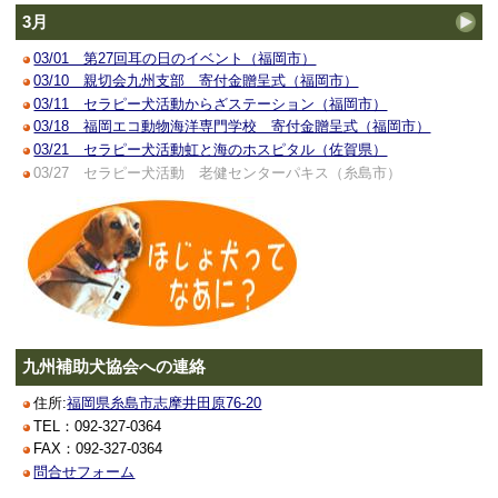
3月
03/01 第27回耳の日のイベント（福岡市）
03/10 親切会九州支部 寄付金贈呈式（福岡市）
03/11 セラピー犬活動からざステーション（福岡市）
03/18 福岡エコ動物海洋専門学校 寄付金贈呈式（福岡市）
03/21 セラピー犬活動虹と海のホスピタル（佐賀県）
03/27 セラピー犬活動 老健センターパキス（糸島市）
九州補助犬協会への連絡
住所:
福岡県糸島市志摩井田原76-20
TEL：092-327-0364
FAX：092-327-0364
問合せフォーム